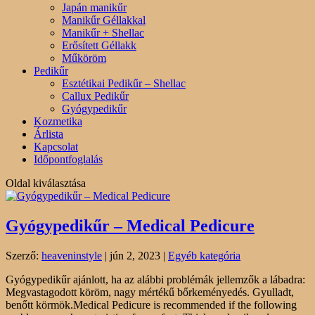
Japán manikűr
Manikűr Géllakkal
Manikűr + Shellac
Erősített Géllakk
Műköröm
Pedikűr
Esztétikai Pedikűr – Shellac
Callux Pedikűr
Gyógypedikűr
Kozmetika
Árlista
Kapcsolat
Időpontfoglalás
Oldal kiválasztása
Gyógypedikűr – Medical Pedicure
Szerző:
heaveninstyle
|
jún 2, 2023
|
Egyéb kategória
Gyógypedikűr ajánlott, ha az alábbi problémák jellemzők a lábadra:
Megvastagodott köröm, nagy mértékű bőrkeményedés. Gyulladt,
benőtt körmök.Medical Pedicure is recommended if the following