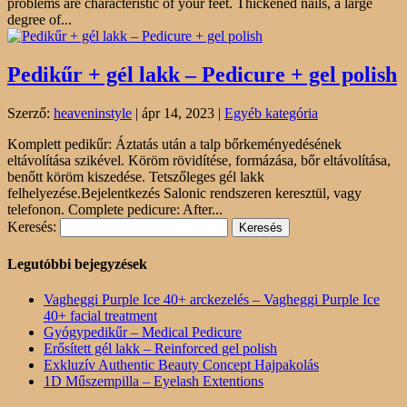
problems are characteristic of your feet. Thickened nails, a large
degree of...
Pedikűr + gél lakk – Pedicure + gel polish
Szerző:
heaveninstyle
|
ápr 14, 2023
|
Egyéb kategória
Komplett pedikűr: Áztatás után a talp bőrkeményedésének
eltávolítása szikével. Köröm rövidítése, formázása, bőr eltávolítása,
benőtt köröm kiszedése. Tetszőleges gél lakk
felhelyezése.Bejelentkezés Salonic rendszeren keresztül, vagy
telefonon. Complete pedicure: After...
Keresés:
Legutóbbi bejegyzések
Vagheggi Purple Ice 40+ arckezelés – Vagheggi Purple Ice
40+ facial treatment
Gyógypedikűr – Medical Pedicure
Erősített gél lakk – Reinforced gel polish
Exkluzív Authentic Beauty Concept Hajpakolás
1D Műszempilla – Eyelash Extentions