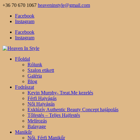
+36 70 670 1067
heaveninstyle@gmail.com
Facebook
Instagram
Facebook
Instagram
Főoldal
Rólunk
Szalon etikett
Galéria
Blog
Fodrászat
Kevin Murphy- Treat.Me kezelés
Férfi Hajvágás
Női Hajvágás
Exklúzív Authentic Beauty Concept hajápolás
Tőfestés – Teljes Hajfestés
Melírozás
Balayage
Manikűr
Női, Férfi Manikűr