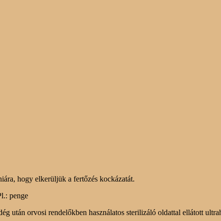
iára, hogy elkerüljük a fertőzés kockázatát.
l.: penge
ég után orvosi rendelőkben használatos sterilizáló oldattal
ellátott ultr