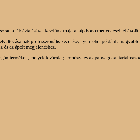
során a láb áztatásával kezdünk majd a talp bőrkeményedéseit eltávolítj
elváltozásainak professzionális kezelése, ilyen lehet például a nagyo
ez és az ápolt megjelenéshez.
Vegán termékek, melyek kizárólag természetes alapanyagokat tartalmazn