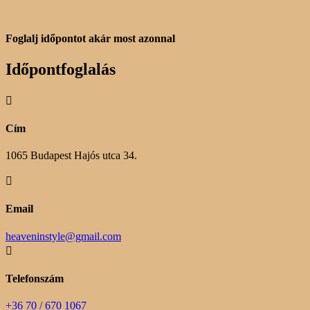
Foglalj időpontot akár most azonnal
Időpontfoglalás

Cím
1065 Budapest Hajós utca 34.

Email
heaveninstyle@gmail.com

Telefonszám
+36 70 / 670 1067