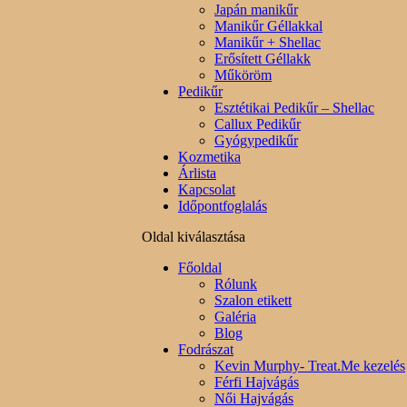
Japán manikűr
Manikűr Géllakkal
Manikűr + Shellac
Erősített Géllakk
Műköröm
Pedikűr
Esztétikai Pedikűr – Shellac
Callux Pedikűr
Gyógypedikűr
Kozmetika
Árlista
Kapcsolat
Időpontfoglalás
Oldal kiválasztása
Főoldal
Rólunk
Szalon etikett
Galéria
Blog
Fodrászat
Kevin Murphy- Treat.Me kezelés
Férfi Hajvágás
Női Hajvágás