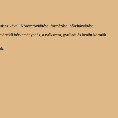
uk szikével. Körömrövidítése, formázása, bőreltávolítása.
bb mértékű bőrkeményedés, a tyúkszem, gyulladt és benőtt körmök.
ak.