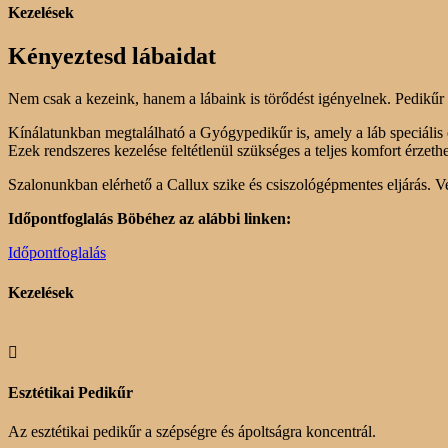
Kezelések
Kényeztesd lábaidat
Nem csak a kezeink, hanem a lábaink is törődést igényelnek. Pedikűr 
Kínálatunkban megtalálható a Gyógypedikűr is, amely a láb speciális 
Ezek rendszeres kezelése feltétlenül szükséges a teljes komfort érzeth
Szalonunkban elérhető a Callux szike és csiszológépmentes eljárás. 
Időpontfoglalás Böbéhez az alábbi linken:
Időpontfoglalás
Kezelések

Esztétikai Pedikűr
Az esztétikai pedikűr a szépségre és ápoltságra koncentrál.