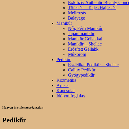
Exklúzív Authentic Beauty Conce
Tőfestés – Teljes Hajfestés
Melírozás
Balayage
Manikűr
Női, Férfi Manikűr
Japán manikűr
Manikűr Géllakkal
Manikűr + Shellac
Erősített Géllakk
Műköröm
Pedikűr
Esztétikai Pedikűr – Shellac
Callux Pedikűr
Gyógypedikűr
Kozmetika
Árlista
Kapcsolat
Időpontfoglalás
Heaven in style szépségszalon
Pedikűr