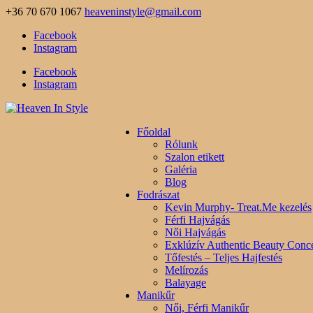
+36 70 670 1067
heaveninstyle@gmail.com
Facebook
Instagram
Facebook
Instagram
Főoldal
Rólunk
Szalon etikett
Galéria
Blog
Fodrászat
Kevin Murphy- Treat.Me kezelés
Férfi Hajvágás
Női Hajvágás
Exklúzív Authentic Beauty Conce
Tőfestés – Teljes Hajfestés
Melírozás
Balayage
Manikűr
Női, Férfi Manikűr