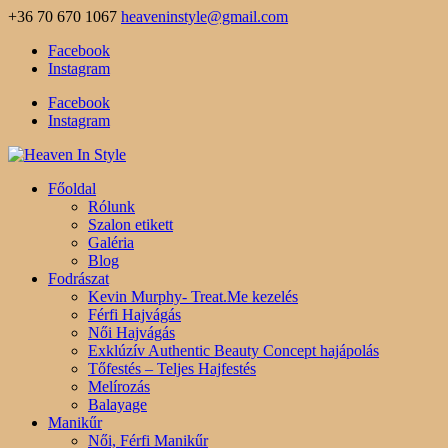
+36 70 670 1067
heaveninstyle@gmail.com
Facebook
Instagram
Facebook
Instagram
Főoldal
Rólunk
Szalon etikett
Galéria
Blog
Fodrászat
Kevin Murphy- Treat.Me kezelés
Férfi Hajvágás
Női Hajvágás
Exklúzív Authentic Beauty Concept hajápolás
Tőfestés – Teljes Hajfestés
Melírozás
Balayage
Manikűr
Női, Férfi Manikűr