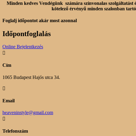
Minden kedves Vendégünk számára színvonalas szolgáltatást és n
kötelező érvényű minden szalonban tartóz
Foglalj időpontot akár most azonnal
Időpontfoglalás
Online Bejelentkezés

Cím
1065 Budapest Hajós utca 34.

Email
heaveninstyle@gmail.com

Telefonszám