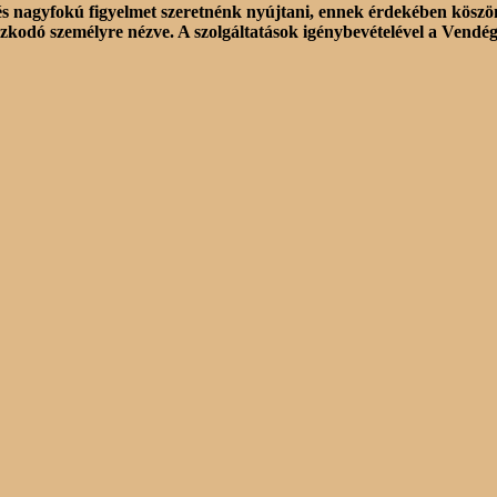
agyfokú figyelmet szeretnénk nyújtani, ennek érdekében köszönöm, 
kodó személyre nézve. A szolgáltatások igénybevételével a Vendég 