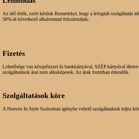
Lemondás
Az idő érték, ezért kérünk Benneteket, hogy a lefoglalt szolgáltatás i
50%-át következő alkalommal felszámoljuk
.
Fizetés
Lehetősége van készpénzzel és bankkártyával, SZÉP kártyával illetve a 
szolgáltatások árai nem alkuképesek. Az árak forintban értendők.
Szolgáltatások köre
A Heaven In Style Szalonban igénybe vehető szolgáltatások teljes kör