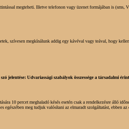
ttintással megteheti. Illetve telefonon vagy üzenet formájában is (sms
etek, szívesen megkínálunk addig egy kávéval vagy teával, hogy kelleme
t szó jelentése: Udvariassági szabályok összessége a társadalmi érin
tására 10 percet meghaladó késés esetén csak a rendelkezésre álló időne
s egészében meg tudjuk valósítani az elmaradt szolgáltatást, ebben az 