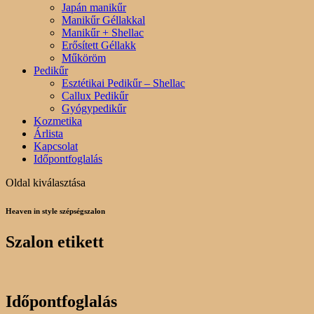
Japán manikűr
Manikűr Géllakkal
Manikűr + Shellac
Erősített Géllakk
Műköröm
Pedikűr
Esztétikai Pedikűr – Shellac
Callux Pedikűr
Gyógypedikűr
Kozmetika
Árlista
Kapcsolat
Időpontfoglalás
Oldal kiválasztása
Heaven in style szépségszalon
Szalon etikett
Időpontfoglalás