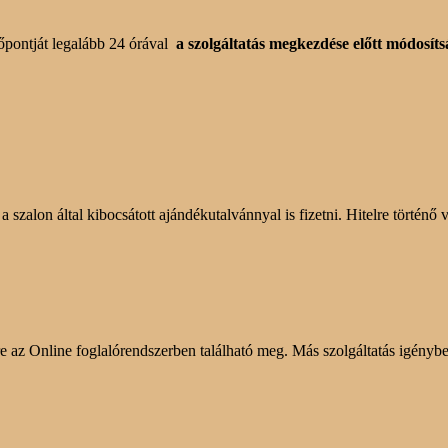
dőpontját legalább 24 órával
a szolgáltatás megkezdése előtt módosít
szalon által kibocsátott ajándékutalvánnyal is fizetni. Hitelre történő 
e az Online foglalórendszerben található meg. Más szolgáltatás igénybe