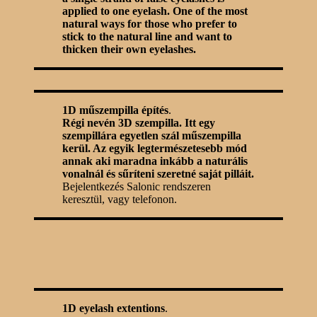
applied to one eyelash. One of the most
natural ways for those who prefer to
stick to the natural line and want to
thicken their own eyelashes.
1D műszempilla építés
.
Régi nevén 3D szempilla. Itt egy
szempillára egyetlen szál műszempilla
kerül. Az egyik legtermészetesebb mód
annak aki maradna inkább a naturális
vonalnál és sűríteni szeretné saját pilláit.
Bejelentkezés Salonic rendszeren
keresztül, vagy telefonon.
1D eyelash extentions
.