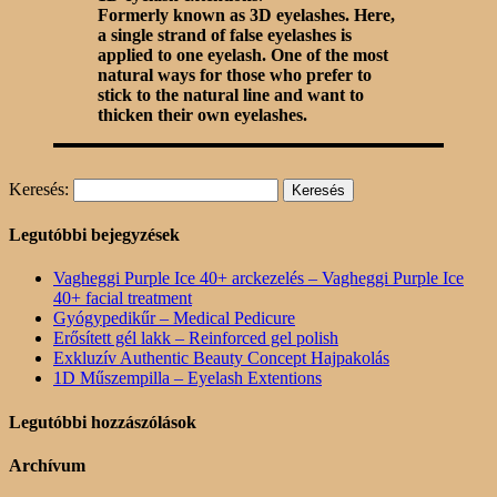
Formerly known as 3D eyelashes. Here,
a single strand of false eyelashes is
applied to one eyelash. One of the most
natural ways for those who prefer to
stick to the natural line and want to
thicken their own eyelashes.
Keresés:
Legutóbbi bejegyzések
Vagheggi Purple Ice 40+ arckezelés – Vagheggi Purple Ice
40+ facial treatment
Gyógypedikűr – Medical Pedicure
Erősített gél lakk – Reinforced gel polish
Exkluzív Authentic Beauty Concept Hajpakolás
1D Műszempilla – Eyelash Extentions
Legutóbbi hozzászólások
Archívum