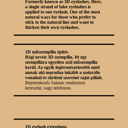
Formerly known as 3D eyelashes. Here,
a single strand of false eyelashes is
applied to one eyelash. One of the most
natural ways for those who prefer to
stick to the natural line and want to
thicken their own eyelashes.
1D műszempilla építés
.
Régi nevén 3D szempilla. Itt egy
szempillára egyetlen szál műszempilla
kerül. Az egyik legtermészetesebb mód
annak aki maradna inkább a naturális
vonalnál és sűríteni szeretné saját pilláit.
Bejelentkezés Salonic rendszeren
keresztül, vagy telefonon.
1D eyelash extentions
.