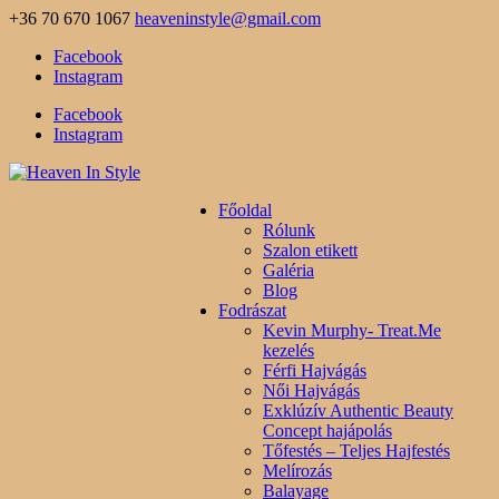
+36 70 670 1067
heaveninstyle@gmail.com
Facebook
Instagram
Facebook
Instagram
Főoldal
Rólunk
Szalon etikett
Galéria
Blog
Fodrászat
Kevin Murphy- Treat.Me
kezelés
Férfi Hajvágás
Női Hajvágás
Exklúzív Authentic Beauty
Concept hajápolás
Tőfestés – Teljes Hajfestés
Melírozás
Balayage