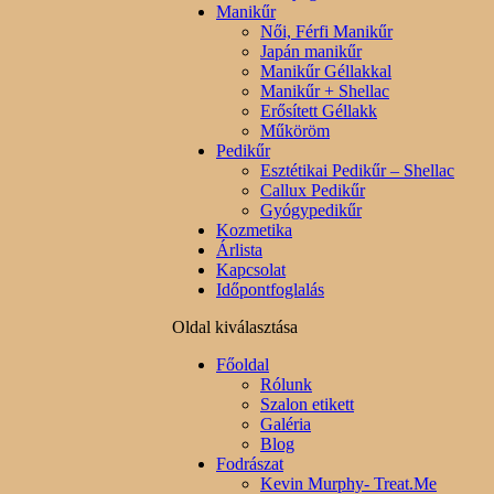
Manikűr
Női, Férfi Manikűr
Japán manikűr
Manikűr Géllakkal
Manikűr + Shellac
Erősített Géllakk
Műköröm
Pedikűr
Esztétikai Pedikűr – Shellac
Callux Pedikűr
Gyógypedikűr
Kozmetika
Árlista
Kapcsolat
Időpontfoglalás
Oldal kiválasztása
Főoldal
Rólunk
Szalon etikett
Galéria
Blog
Fodrászat
Kevin Murphy- Treat.Me