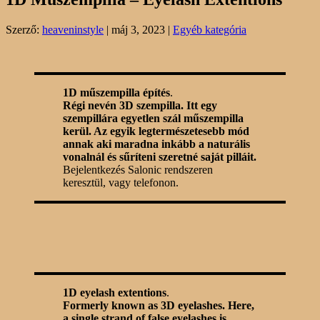
Szerző:
heaveninstyle
|
máj 3, 2023
|
Egyéb kategória
1D műszempilla építés
.
Régi nevén 3D szempilla. Itt egy
szempillára egyetlen szál műszempilla
kerül. Az egyik legtermészetesebb mód
annak aki maradna inkább a naturális
vonalnál és sűríteni szeretné saját pilláit.
Bejelentkezés Salonic rendszeren
keresztül, vagy telefonon.
1D eyelash extentions
.
Formerly known as 3D eyelashes. Here,
a single strand of false eyelashes is