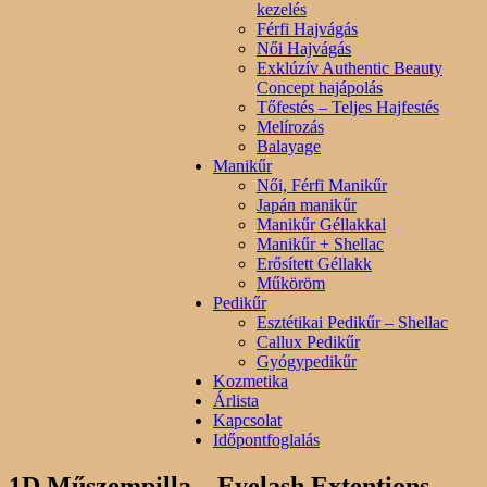
kezelés
Férfi Hajvágás
Női Hajvágás
Exklúzív Authentic Beauty
Concept hajápolás
Tőfestés – Teljes Hajfestés
Melírozás
Balayage
Manikűr
Női, Férfi Manikűr
Japán manikűr
Manikűr Géllakkal
Manikűr + Shellac
Erősített Géllakk
Műköröm
Pedikűr
Esztétikai Pedikűr – Shellac
Callux Pedikűr
Gyógypedikűr
Kozmetika
Árlista
Kapcsolat
Időpontfoglalás
1D Műszempilla – Eyelash Extentions