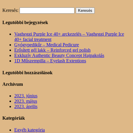
Keresés:
Legutóbbi bejegyzések
Vagheggi Purple Ice 40+ arckezelés – Vagheggi Purple Ice
40+ facial treatment
Gyógypedikűr – Medical Pedicure
Erősített gél lakk – Reinforced gel polish
Exkluzív Authentic Beauty Concept Hajpakolás
1D Műszempilla – Eyelash Extentions
Legutóbbi hozzászólások
Archívum
2023. június
2023. május
2023. április
Kategóriák
Egyéb kategória