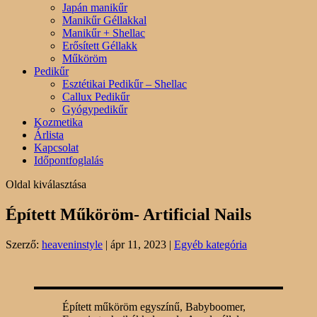
Japán manikűr
Manikűr Géllakkal
Manikűr + Shellac
Erősített Géllakk
Műköröm
Pedikűr
Esztétikai Pedikűr – Shellac
Callux Pedikűr
Gyógypedikűr
Kozmetika
Árlista
Kapcsolat
Időpontfoglalás
Oldal kiválasztása
Épített Műköröm- Artificial Nails
Szerző:
heaveninstyle
|
ápr 11, 2023
|
Egyéb kategória
Épített műköröm egyszínű, Babyboomer,