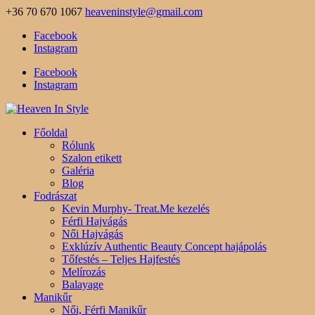
+36 70 670 1067
heaveninstyle@gmail.com
Facebook
Instagram
Facebook
Instagram
Főoldal
Rólunk
Szalon etikett
Galéria
Blog
Fodrászat
Kevin Murphy- Treat.Me kezelés
Férfi Hajvágás
Női Hajvágás
Exklúzív Authentic Beauty Concept hajápolás
Tőfestés – Teljes Hajfestés
Melírozás
Balayage
Manikűr
Női, Férfi Manikűr