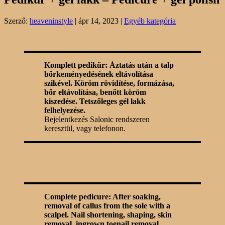
Szerző:
heaveninstyle
|
ápr 14, 2023
|
Egyéb kategória
Komplett pedikűr: Áztatás után a talp
bőrkeményedésének eltávolítása
szikével. Köröm rövidítése, formázása,
bőr eltávolítása, benőtt köröm
kiszedése. Tetszőleges gél lakk
felhelyezése.
Bejelentkezés Salonic rendszeren
keresztül, vagy telefonon.
Complete pedicure: After soaking,
removal of callus from the sole with a
scalpel. Nail shortening, shaping, skin
removal, ingrown toenail removal.