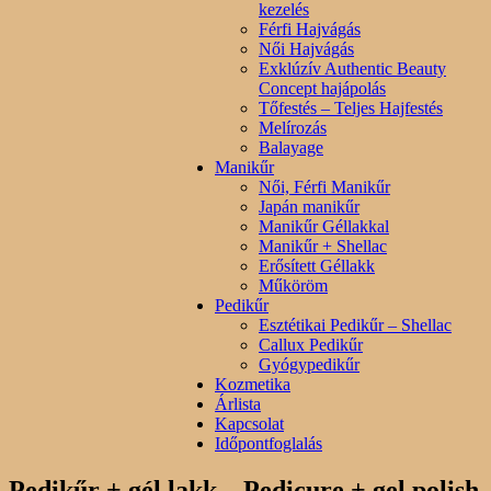
kezelés
Férfi Hajvágás
Női Hajvágás
Exklúzív Authentic Beauty
Concept hajápolás
Tőfestés – Teljes Hajfestés
Melírozás
Balayage
Manikűr
Női, Férfi Manikűr
Japán manikűr
Manikűr Géllakkal
Manikűr + Shellac
Erősített Géllakk
Műköröm
Pedikűr
Esztétikai Pedikűr – Shellac
Callux Pedikűr
Gyógypedikűr
Kozmetika
Árlista
Kapcsolat
Időpontfoglalás
Pedikűr + gél lakk – Pedicure + gel polish