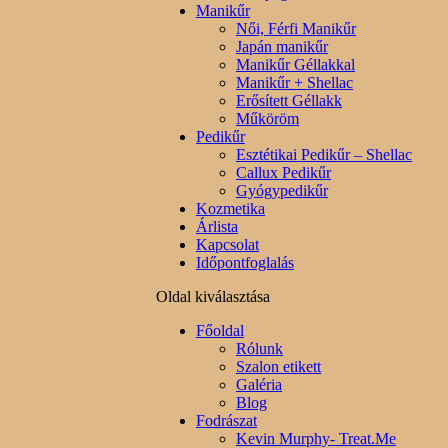
Manikűr
Női, Férfi Manikűr
Japán manikűr
Manikűr Géllakkal
Manikűr + Shellac
Erősített Géllakk
Műköröm
Pedikűr
Esztétikai Pedikűr – Shellac
Callux Pedikűr
Gyógypedikűr
Kozmetika
Árlista
Kapcsolat
Időpontfoglalás
Oldal kiválasztása
Főoldal
Rólunk
Szalon etikett
Galéria
Blog
Fodrászat
Kevin Murphy- Treat.Me