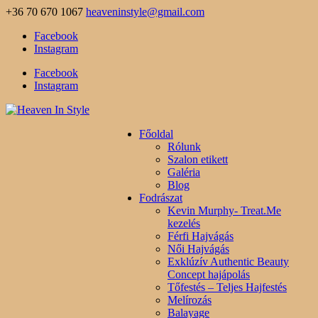
+36 70 670 1067
heaveninstyle@gmail.com
Facebook
Instagram
Facebook
Instagram
Főoldal
Rólunk
Szalon etikett
Galéria
Blog
Fodrászat
Kevin Murphy- Treat.Me
kezelés
Férfi Hajvágás
Női Hajvágás
Exklúzív Authentic Beauty
Concept hajápolás
Tőfestés – Teljes Hajfestés
Melírozás
Balayage