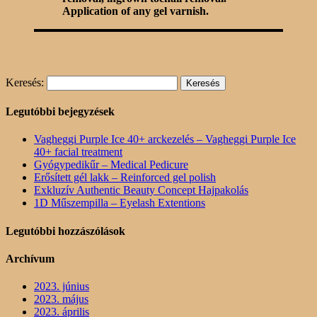
Application of any gel varnish.
Keresés:
Legutóbbi bejegyzések
Vagheggi Purple Ice 40+ arckezelés – Vagheggi Purple Ice
40+ facial treatment
Gyógypedikűr – Medical Pedicure
Erősített gél lakk – Reinforced gel polish
Exkluzív Authentic Beauty Concept Hajpakolás
1D Műszempilla – Eyelash Extentions
Legutóbbi hozzászólások
Archívum
2023. június
2023. május
2023. április