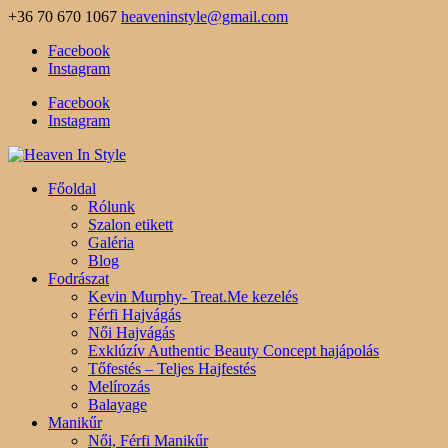
+36 70 670 1067
heaveninstyle@gmail.com
Facebook
Instagram
Facebook
Instagram
Főoldal
Rólunk
Szalon etikett
Galéria
Blog
Fodrászat
Kevin Murphy- Treat.Me kezelés
Férfi Hajvágás
Női Hajvágás
Exklúzív Authentic Beauty Concept hajápolás
Tőfestés – Teljes Hajfestés
Melírozás
Balayage
Manikűr
Női, Férfi Manikűr