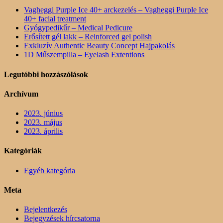
Vagheggi Purple Ice 40+ arckezelés – Vagheggi Purple Ice
40+ facial treatment
Gyógypedikűr – Medical Pedicure
Erősített gél lakk – Reinforced gel polish
Exkluzív Authentic Beauty Concept Hajpakolás
1D Műszempilla – Eyelash Extentions
Legutóbbi hozzászólások
Archívum
2023. június
2023. május
2023. április
Kategóriák
Egyéb kategória
Meta
Bejelentkezés
Bejegyzések hírcsatorna