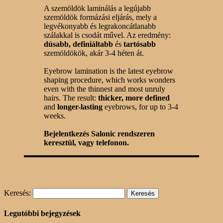
A szemöldök laminálás a legújabb
szemöldök formázási eljárás, mely a
legvékonyabb és legrakoncátlanabb
szálakkal is csodát művel. Az eredmény:
dúsabb, definiáltabb
és
tartósabb
szemöldökök, akár 3-4 héten át.
Eyebrow lamination is the latest eyebrow
shaping procedure, which works wonders
even with the thinnest and most unruly
hairs. The result:
thicker, more defined
and
longer-lasting
eyebrows, for up to 3-4
weeks.
Bejelentkezés Salonic rendszeren
keresztül, vagy telefonon.
Keresés:
Legutóbbi bejegyzések