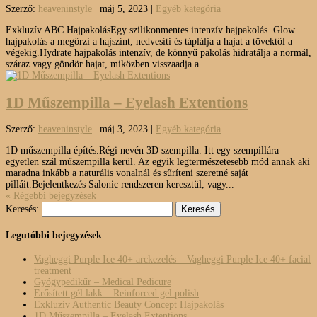
Szerző:
heaveninstyle
|
máj 5, 2023
|
Egyéb kategória
Exkluzív ABC HajpakolásEgy szilikonmentes intenzív hajpakolás. Glow
hajpakolás a megőrzi a hajszínt, nedvesíti és táplálja a hajat a tövektől a
végekig.Hydrate hajpakolás intenzív, de könnyű pakolás hidratálja a normál,
száraz vagy göndör hajat, miközben visszaadja a...
1D Műszempilla – Eyelash Extentions
Szerző:
heaveninstyle
|
máj 3, 2023
|
Egyéb kategória
1D műszempilla építés.Régi nevén 3D szempilla. Itt egy szempillára
egyetlen szál műszempilla kerül. Az egyik legtermészetesebb mód annak aki
maradna inkább a naturális vonalnál és sűríteni szeretné saját
pilláit.Bejelentkezés Salonic rendszeren keresztül, vagy...
« Régebbi bejegyzések
Keresés:
Legutóbbi bejegyzések
Vagheggi Purple Ice 40+ arckezelés – Vagheggi Purple Ice 40+ facial
treatment
Gyógypedikűr – Medical Pedicure
Erősített gél lakk – Reinforced gel polish
Exkluzív Authentic Beauty Concept Hajpakolás
1D Műszempilla – Eyelash Extentions