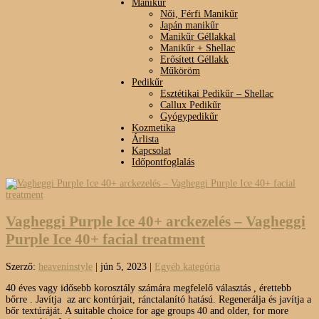
Manikűr
Női, Férfi Manikűr
Japán manikűr
Manikűr Géllakkal
Manikűr + Shellac
Erősített Géllakk
Műköröm
Pedikűr
Esztétikai Pedikűr – Shellac
Callux Pedikűr
Gyógypedikűr
Kozmetika
Árlista
Kapcsolat
Időpontfoglalás
Vagheggi Purple Ice 40+ arckezelés – Vagheggi
Purple Ice 40+ facial treatment
Szerző:
heaveninstyle
|
jún 5, 2023
|
Egyéb kategória
40 éves vagy idősebb korosztály számára megfelelő választás , érettebb
bőrre . Javítja az arc kontúrjait, ránctalanító hatású. Regenerálja és javítja a
bőr textúráját. A suitable choice for age groups 40 and older, for more