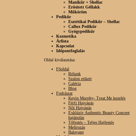
Manikűr + Shellac
Erősített Géllakk
Műköröm
Pedikűr
Esztétikai Pedikűr – Shellac
Callux Pedikűr
Gyógypedikűr
Kozmetika
Árlista
Kapcsolat
Időpontfoglalás
Oldal kiválasztása
Főoldal
Rólunk
Szalon etikett
Galéria
Blog
Fodrászat
Kevin Murphy- Treat.Me kezelés
Férfi Hajvágás
Női Hajvágás
Exklúzív Authentic Beauty Concept
hajápolás
Tőfestés – Teljes Hajfestés
Melírozás
Balayage