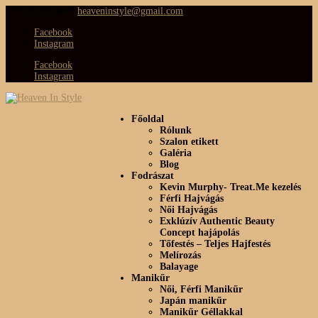
+36 70 670 1067
heaveninstyle@gmail.com
Facebook
Instagram
Facebook
Instagram
Főoldal
Rólunk
Szalon etikett
Galéria
Blog
Fodrászat
Kevin Murphy- Treat.Me kezelés
Férfi Hajvágás
Női Hajvágás
Exklúzív Authentic Beauty
Concept hajápolás
Tőfestés – Teljes Hajfestés
Melírozás
Balayage
Manikűr
Női, Férfi Manikűr
Japán manikűr
Manikűr Géllakkal