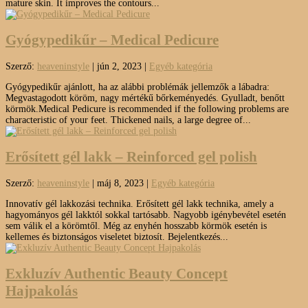
mature skin. It improves the contours...
Gyógypedikűr – Medical Pedicure
Szerző:
heaveninstyle
|
jún 2, 2023
|
Egyéb kategória
Gyógypedikűr ajánlott, ha az alábbi problémák jellemzők a lábadra:
Megvastagodott köröm, nagy mértékű bőrkeményedés. Gyulladt, benőtt
körmök.Medical Pedicure is recommended if the following problems are
characteristic of your feet. Thickened nails, a large degree of...
Erősített gél lakk – Reinforced gel polish
Szerző:
heaveninstyle
|
máj 8, 2023
|
Egyéb kategória
Innovatív gél lakkozási technika. Erősített gél lakk technika, amely a
hagyományos gél lakktól sokkal tartósabb. Nagyobb igénybevétel esetén
sem válik el a körömtől. Még az enyhén hosszabb körmök esetén is
kellemes és biztonságos viseletet biztosít. Bejelentkezés...
Exkluzív Authentic Beauty Concept
Hajpakolás