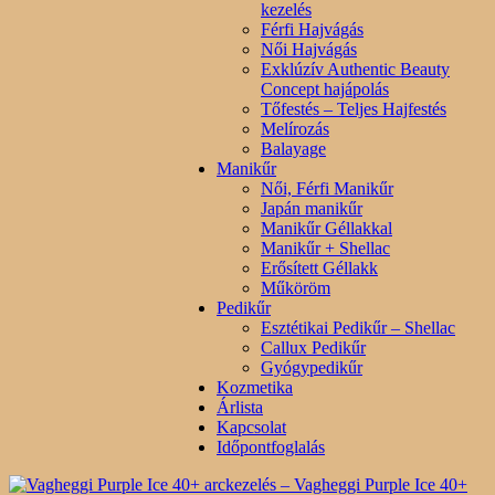
kezelés
Férfi Hajvágás
Női Hajvágás
Exklúzív Authentic Beauty
Concept hajápolás
Tőfestés – Teljes Hajfestés
Melírozás
Balayage
Manikűr
Női, Férfi Manikűr
Japán manikűr
Manikűr Géllakkal
Manikűr + Shellac
Erősített Géllakk
Műköröm
Pedikűr
Esztétikai Pedikűr – Shellac
Callux Pedikűr
Gyógypedikűr
Kozmetika
Árlista
Kapcsolat
Időpontfoglalás