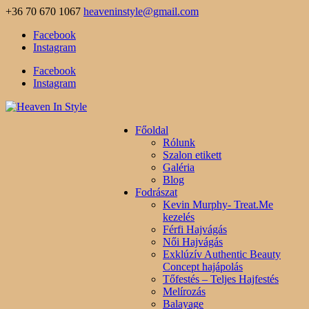
+36 70 670 1067
heaveninstyle@gmail.com
Facebook
Instagram
Facebook
Instagram
Főoldal
Rólunk
Szalon etikett
Galéria
Blog
Fodrászat
Kevin Murphy- Treat.Me
kezelés
Férfi Hajvágás
Női Hajvágás
Exklúzív Authentic Beauty
Concept hajápolás
Tőfestés – Teljes Hajfestés
Melírozás
Balayage