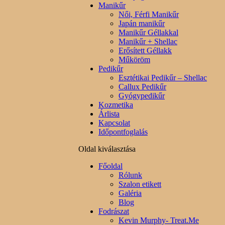
Manikűr
Női, Férfi Manikűr
Japán manikűr
Manikűr Géllakkal
Manikűr + Shellac
Erősített Géllakk
Műköröm
Pedikűr
Esztétikai Pedikűr – Shellac
Callux Pedikűr
Gyógypedikűr
Kozmetika
Árlista
Kapcsolat
Időpontfoglalás
Oldal kiválasztása
Főoldal
Rólunk
Szalon etikett
Galéria
Blog
Fodrászat
Kevin Murphy- Treat.Me