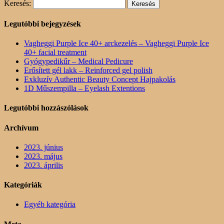
Keresés:
Legutóbbi bejegyzések
Vagheggi Purple Ice 40+ arckezelés – Vagheggi Purple Ice
40+ facial treatment
Gyógypedikűr – Medical Pedicure
Erősített gél lakk – Reinforced gel polish
Exkluzív Authentic Beauty Concept Hajpakolás
1D Műszempilla – Eyelash Extentions
Legutóbbi hozzászólások
Archívum
2023. június
2023. május
2023. április
Kategóriák
Egyéb kategória