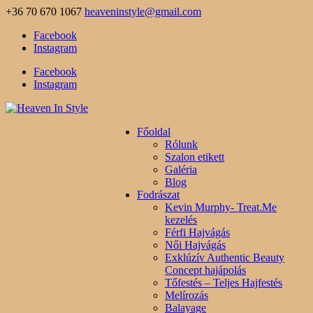
+36 70 670 1067
heaveninstyle@gmail.com
Facebook
Instagram
Facebook
Instagram
Főoldal
Rólunk
Szalon etikett
Galéria
Blog
Fodrászat
Kevin Murphy- Treat.Me
kezelés
Férfi Hajvágás
Női Hajvágás
Exklúzív Authentic Beauty
Concept hajápolás
Tőfestés – Teljes Hajfestés
Melírozás
Balayage