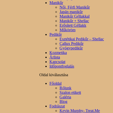
Manikűr
Női, Férfi Manikűr
Japán manikűr
Manikűr Géllakkal
Manikűr + Shellac
Erősített Géllakk
Műköröm
Pedikűr
Esztétikai Pedikűr – Shellac
Callux Pedikűr
Gyógypedikűr
Kozmetika
Árlista
Kapcsolat
Időpontfoglalás
Oldal kiválasztása
Főoldal
Rólunk
Szalon etikett
Galéria
Blog
Fodrászat
Kevin Murphy- Treat.Me