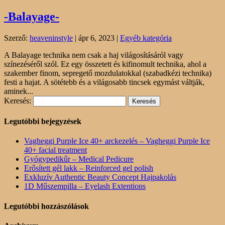
-Balayage-
Szerző:
heaveninstyle
|
ápr 6, 2023
|
Egyéb kategória
A Balayage technika nem csak a haj világosításáról vagy
színezéséről szól. Ez egy összetett és kifinomult technika, ahol a
szakember finom, sepregető mozdulatokkal (szabadkézi technika)
festi a hajat. A sötétebb és a világosabb tincsek egymást váltják,
aminek...
Keresés:
Legutóbbi bejegyzések
Vagheggi Purple Ice 40+ arckezelés – Vagheggi Purple Ice
40+ facial treatment
Gyógypedikűr – Medical Pedicure
Erősített gél lakk – Reinforced gel polish
Exkluzív Authentic Beauty Concept Hajpakolás
1D Műszempilla – Eyelash Extentions
Legutóbbi hozzászólások