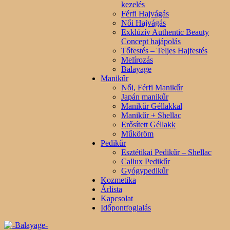
kezelés
Férfi Hajvágás
Női Hajvágás
Exklúzív Authentic Beauty
Concept hajápolás
Tőfestés – Teljes Hajfestés
Melírozás
Balayage
Manikűr
Női, Férfi Manikűr
Japán manikűr
Manikűr Géllakkal
Manikűr + Shellac
Erősített Géllakk
Műköröm
Pedikűr
Esztétikai Pedikűr – Shellac
Callux Pedikűr
Gyógypedikűr
Kozmetika
Árlista
Kapcsolat
Időpontfoglalás