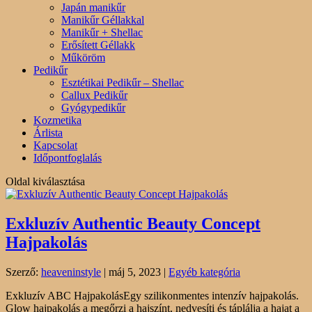
Japán manikűr
Manikűr Géllakkal
Manikűr + Shellac
Erősített Géllakk
Műköröm
Pedikűr
Esztétikai Pedikűr – Shellac
Callux Pedikűr
Gyógypedikűr
Kozmetika
Árlista
Kapcsolat
Időpontfoglalás
Oldal kiválasztása
Exkluzív Authentic Beauty Concept
Hajpakolás
Szerző:
heaveninstyle
|
máj 5, 2023
|
Egyéb kategória
Exkluzív ABC HajpakolásEgy szilikonmentes intenzív hajpakolás.
Glow hajpakolás a megőrzi a hajszínt, nedvesíti és táplálja a hajat a