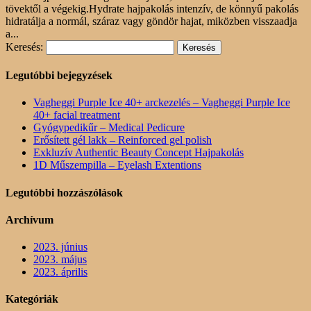
tövektől a végekig.Hydrate hajpakolás intenzív, de könnyű pakolás
hidratálja a normál, száraz vagy göndör hajat, miközben visszaadja
a...
Keresés:
Legutóbbi bejegyzések
Vagheggi Purple Ice 40+ arckezelés – Vagheggi Purple Ice
40+ facial treatment
Gyógypedikűr – Medical Pedicure
Erősített gél lakk – Reinforced gel polish
Exkluzív Authentic Beauty Concept Hajpakolás
1D Műszempilla – Eyelash Extentions
Legutóbbi hozzászólások
Archívum
2023. június
2023. május
2023. április
Kategóriák