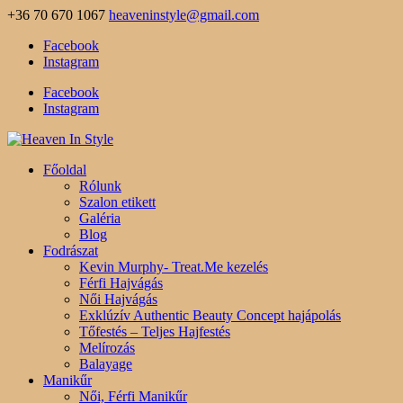
+36 70 670 1067
heaveninstyle@gmail.com
Facebook
Instagram
Facebook
Instagram
Főoldal
Rólunk
Szalon etikett
Galéria
Blog
Fodrászat
Kevin Murphy- Treat.Me kezelés
Férfi Hajvágás
Női Hajvágás
Exklúzív Authentic Beauty Concept hajápolás
Tőfestés – Teljes Hajfestés
Melírozás
Balayage
Manikűr
Női, Férfi Manikűr