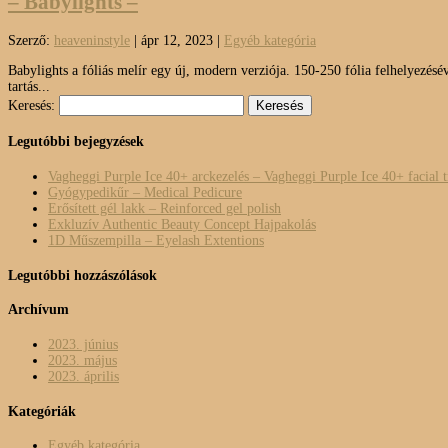
– Babylights –
Szerző:
heaveninstyle
|
ápr 12, 2023
|
Egyéb kategória
Babylights a fóliás melír egy új, modern verziója. 150-250 fólia felhelyezéséve
tartás...
Keresés:
Legutóbbi bejegyzések
Vagheggi Purple Ice 40+ arckezelés – Vagheggi Purple Ice 40+ facial 
Gyógypedikűr – Medical Pedicure
Erősített gél lakk – Reinforced gel polish
Exkluzív Authentic Beauty Concept Hajpakolás
1D Műszempilla – Eyelash Extentions
Legutóbbi hozzászólások
Archívum
2023. június
2023. május
2023. április
Kategóriák
Egyéb kategória