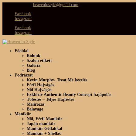
+36 70 670 1067
heaveninstyle@gmail.com
Facebook
Instagram
Facebook
Instagram
Főoldal
Rólunk
Szalon etikett
Galéria
Blog
Fodrászat
Kevin Murphy- Treat.Me kezelés
Férfi Hajvágás
Női Hajvágás
Exklúzív Authentic Beauty Concept hajápolás
Tőfestés – Teljes Hajfestés
Melírozás
Balayage
Manikűr
Női, Férfi Manikűr
Japán manikűr
Manikűr Géllakkal
Manikűr + Shellac