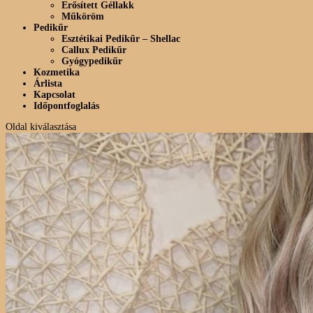
Erősített Géllakk
Műköröm
Pedikűr
Esztétikai Pedikűr – Shellac
Callux Pedikűr
Gyógypedikűr
Kozmetika
Árlista
Kapcsolat
Időpontfoglalás
Oldal kiválasztása