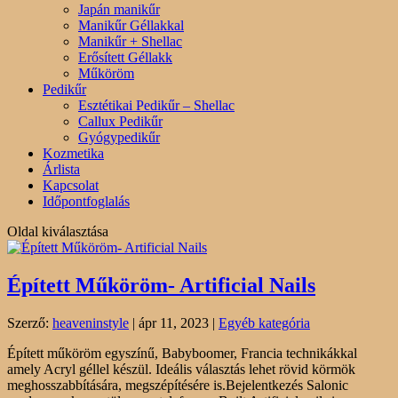
Japán manikűr
Manikűr Géllakkal
Manikűr + Shellac
Erősített Géllakk
Műköröm
Pedikűr
Esztétikai Pedikűr – Shellac
Callux Pedikűr
Gyógypedikűr
Kozmetika
Árlista
Kapcsolat
Időpontfoglalás
Oldal kiválasztása
Épített Műköröm- Artificial Nails
Szerző:
heaveninstyle
|
ápr 11, 2023
|
Egyéb kategória
Épített műköröm egyszínű, Babyboomer, Francia technikákkal
amely Acryl géllel készül. Ideális választás lehet rövid körmök
meghosszabbítására, megszépítésére is.Bejelentkezés Salonic