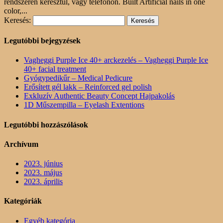
rendszeren keresztül, vagy telefonon. Built Artificial nails in one
color,...
Keresés:
Legutóbbi bejegyzések
Vagheggi Purple Ice 40+ arckezelés – Vagheggi Purple Ice
40+ facial treatment
Gyógypedikűr – Medical Pedicure
Erősített gél lakk – Reinforced gel polish
Exkluzív Authentic Beauty Concept Hajpakolás
1D Műszempilla – Eyelash Extentions
Legutóbbi hozzászólások
Archívum
2023. június
2023. május
2023. április
Kategóriák
Egyéb kategória