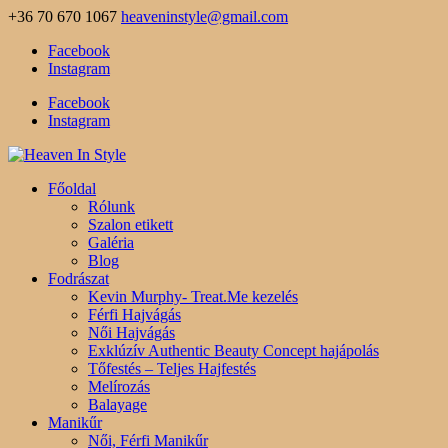
+36 70 670 1067
heaveninstyle@gmail.com
Facebook
Instagram
Facebook
Instagram
Főoldal
Rólunk
Szalon etikett
Galéria
Blog
Fodrászat
Kevin Murphy- Treat.Me kezelés
Férfi Hajvágás
Női Hajvágás
Exklúzív Authentic Beauty Concept hajápolás
Tőfestés – Teljes Hajfestés
Melírozás
Balayage
Manikűr
Női, Férfi Manikűr