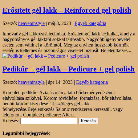
Erősített gél lakk – Reinforced gel polish
Szerző:
heaveninstyle
|
máj 8, 2023
|
Egyéb kategória
Innovatív gél lakkozási technika. Erősített gél lakk technika, amely a
hagyományos gél lakktól sokkal tartósabb. Nagyobb igénybevétel
esetén sem válik el a körömtől. Még az enyhén hosszabb körmök
esetén is kellemes és biztonságos viseletet biztosít. Bejelentkezés...
Pedikűr + gél lakk – Pedicure + gel polish
Szerző:
heaveninstyle
|
ápr 14, 2023
|
Egyéb kategória
Komplett pedikűr: Áztatás után a talp bőrkeményedésének
eltávolítása szikével. Köröm rövidítése, formázása, bőr eltávolítása,
benőtt köröm kiszedése. Tetszőleges gél lakk
felhelyezése.Bejelentkezés Salonic rendszeren keresztül, vagy
telefonon. Complete pedicure: After...
Keresés:
Legutóbbi bejegyzések