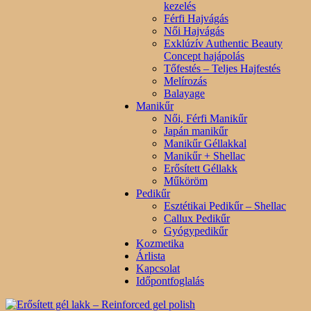
kezelés
Férfi Hajvágás
Női Hajvágás
Exklúzív Authentic Beauty
Concept hajápolás
Tőfestés – Teljes Hajfestés
Melírozás
Balayage
Manikűr
Női, Férfi Manikűr
Japán manikűr
Manikűr Géllakkal
Manikűr + Shellac
Erősített Géllakk
Műköröm
Pedikűr
Esztétikai Pedikűr – Shellac
Callux Pedikűr
Gyógypedikűr
Kozmetika
Árlista
Kapcsolat
Időpontfoglalás