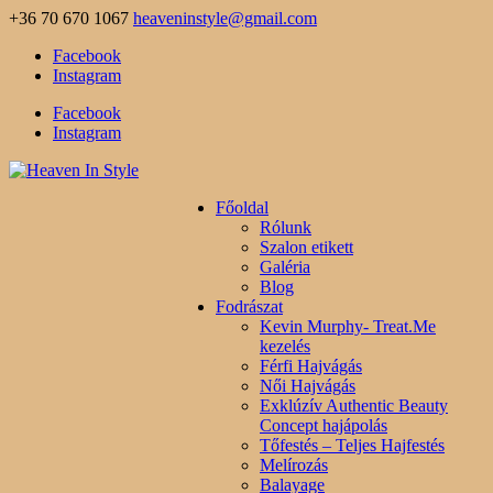
+36 70 670 1067
heaveninstyle@gmail.com
Facebook
Instagram
Facebook
Instagram
Főoldal
Rólunk
Szalon etikett
Galéria
Blog
Fodrászat
Kevin Murphy- Treat.Me
kezelés
Férfi Hajvágás
Női Hajvágás
Exklúzív Authentic Beauty
Concept hajápolás
Tőfestés – Teljes Hajfestés
Melírozás
Balayage