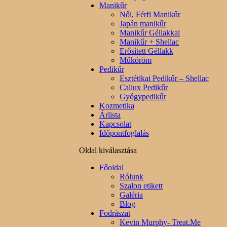
Manikűr
Női, Férfi Manikűr
Japán manikűr
Manikűr Géllakkal
Manikűr + Shellac
Erősített Géllakk
Műköröm
Pedikűr
Esztétikai Pedikűr – Shellac
Callux Pedikűr
Gyógypedikűr
Kozmetika
Árlista
Kapcsolat
Időpontfoglalás
Oldal kiválasztása
Főoldal
Rólunk
Szalon etikett
Galéria
Blog
Fodrászat
Kevin Murphy- Treat.Me