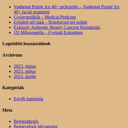
Vagheggi Purple Ice 40+ arckezelés – Vagheggi Purple Ice
40+ facial treatment
Gyógypedikűr – Medical Pedicure
Erősített gél lakk – Reinforced gel polish
Exkluzív Authentic Beauty Concept Hajpakolás
1D Műszempilla – Eyelash Extentions
Legutóbbi hozzászólások
Archívum
2023. június
2023. május
2023. április
Kategóriák
Egyéb kategória
Meta
Bejelentkezés
Bejegyzések hírcsatorna