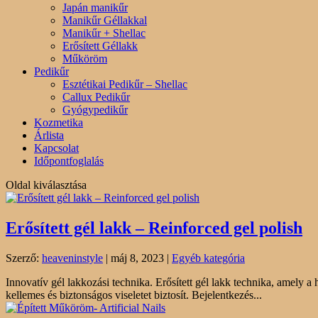
Japán manikűr
Manikűr Géllakkal
Manikűr + Shellac
Erősített Géllakk
Műköröm
Pedikűr
Esztétikai Pedikűr – Shellac
Callux Pedikűr
Gyógypedikűr
Kozmetika
Árlista
Kapcsolat
Időpontfoglalás
Oldal kiválasztása
Erősített gél lakk – Reinforced gel polish
Szerző:
heaveninstyle
|
máj 8, 2023
|
Egyéb kategória
Innovatív gél lakkozási technika. Erősített gél lakk technika, amely
kellemes és biztonságos viseletet biztosít. Bejelentkezés...