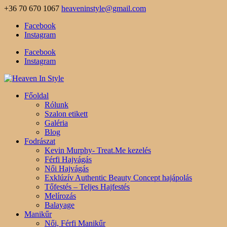
+36 70 670 1067
heaveninstyle@gmail.com
Facebook
Instagram
Facebook
Instagram
Főoldal
Rólunk
Szalon etikett
Galéria
Blog
Fodrászat
Kevin Murphy- Treat.Me kezelés
Férfi Hajvágás
Női Hajvágás
Exklúzív Authentic Beauty Concept hajápolás
Tőfestés – Teljes Hajfestés
Melírozás
Balayage
Manikűr
Női, Férfi Manikűr