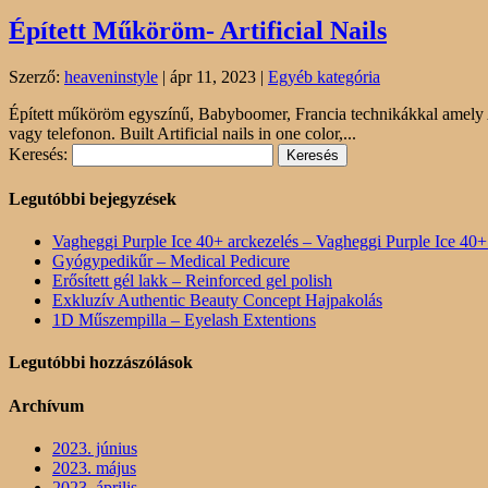
Épített Műköröm- Artificial Nails
Szerző:
heaveninstyle
|
ápr 11, 2023
|
Egyéb kategória
Épített műköröm egyszínű, Babyboomer, Francia technikákkal amely Acr
vagy telefonon. Built Artificial nails in one color,...
Keresés:
Legutóbbi bejegyzések
Vagheggi Purple Ice 40+ arckezelés – Vagheggi Purple Ice 40+ 
Gyógypedikűr – Medical Pedicure
Erősített gél lakk – Reinforced gel polish
Exkluzív Authentic Beauty Concept Hajpakolás
1D Műszempilla – Eyelash Extentions
Legutóbbi hozzászólások
Archívum
2023. június
2023. május
2023. április