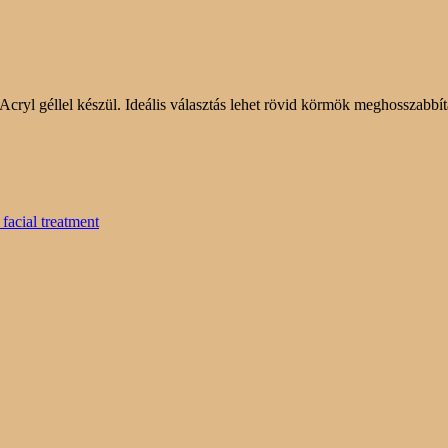
yl géllel készül. Ideális választás lehet rövid körmök meghosszabbítá
facial treatment