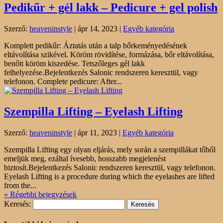
Pedikűr + gél lakk – Pedicure + gel polish
Szerző:
heaveninstyle
|
ápr 14, 2023
|
Egyéb kategória
Komplett pedikűr: Áztatás után a talp bőrkeményedésének
eltávolítása szikével. Köröm rövidítése, formázása, bőr eltávolítása,
benőtt köröm kiszedése. Tetszőleges gél lakk
felhelyezése.Bejelentkezés Salonic rendszeren keresztül, vagy
telefonon. Complete pedicure: After...
Szempilla Lifting – Eyelash Lifting
Szerző:
heaveninstyle
|
ápr 11, 2023
|
Egyéb kategória
Szempilla Lifting egy olyan eljárás, mely során a szempillákat tőből
emeljük meg, ezáltal ívesebb, hosszabb megjelenést
biztosít.Bejelentkezés Salonic rendszeren keresztül, vagy telefonon.
Eyelash Lifting is a procedure during which the eyelashes are lifted
from the...
« Régebbi bejegyzések
Keresés: