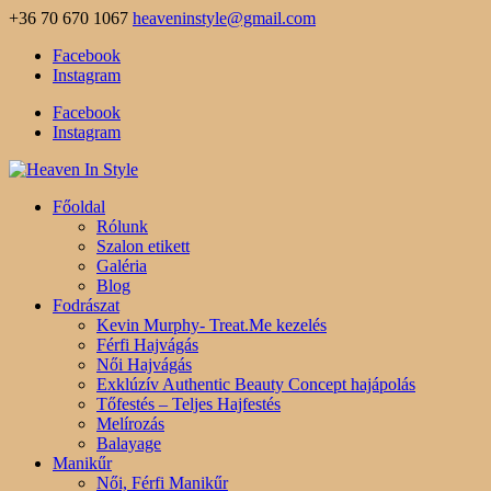
+36 70 670 1067
heaveninstyle@gmail.com
Facebook
Instagram
Facebook
Instagram
Főoldal
Rólunk
Szalon etikett
Galéria
Blog
Fodrászat
Kevin Murphy- Treat.Me kezelés
Férfi Hajvágás
Női Hajvágás
Exklúzív Authentic Beauty Concept hajápolás
Tőfestés – Teljes Hajfestés
Melírozás
Balayage
Manikűr
Női, Férfi Manikűr