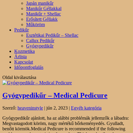
Japán manikűr
Manikűr Géllakkal
Manikűr + Shellac
Erősített Géllakk
Műköröm
Pedikűr
Esztétikai Pedikűr – Shellac
Callux Pedikűr
Gyógypedikűr
Kozmetika
Árlista
Kapcsolat
Időpontfoglalás
Oldal kiválasztása
Gyógypedikűr – Medical Pedicure
Szerző:
heaveninstyle
|
jún 2, 2023
|
Egyéb kategória
Gyógypedikűr ajánlott, ha az alábbi problémák jellemzők a lábadra:
Megvastagodott köröm, nagy mértékű bőrkeményedés. Gyulladt,
benőtt körmök.Medical Pedicure is recommended if the following