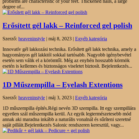
problems are characteristic of your feet. Thickened nails, a large
degree of...
Erősített gél lakk – Reinforced gel polish
Szerző:
heaveninstyle
|
máj 8, 2023
|
Egyéb kategória
Innovatív gél lakkozási technika. Erősített gél lakk technika, amely a
hagyományos gél lakktól sokkal tartósabb. Nagyobb igénybevétel
esetén sem válik el a körömtől. Még az enyhén hosszabb körmök
esetén is kellemes és biztonságos viseletet biztosít. Bejelentkezés...
1D Műszempilla – Eyelash Extentions
Szerző:
heaveninstyle
|
máj 3, 2023
|
Egyéb kategória
1D műszempilla építés.Régi nevén 3D szempilla. Itt egy szempillára
egyetlen szál műszempilla kerül. Az egyik legtermészetesebb mód
annak aki maradna inkább a naturális vonalnál és sűríteni szeretné
saját pilláit.Bejelentkezés Salonic rendszeren keresztül, vagy...