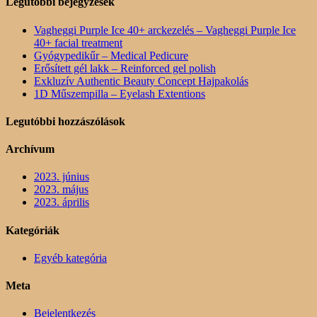
Legutóbbi bejegyzések
Vagheggi Purple Ice 40+ arckezelés – Vagheggi Purple Ice
40+ facial treatment
Gyógypedikűr – Medical Pedicure
Erősített gél lakk – Reinforced gel polish
Exkluzív Authentic Beauty Concept Hajpakolás
1D Műszempilla – Eyelash Extentions
Legutóbbi hozzászólások
Archívum
2023. június
2023. május
2023. április
Kategóriák
Egyéb kategória
Meta
Bejelentkezés