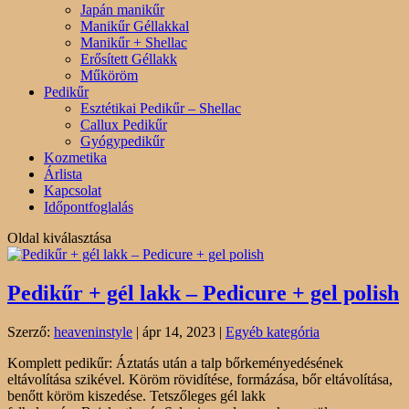
Japán manikűr
Manikűr Géllakkal
Manikűr + Shellac
Erősített Géllakk
Műköröm
Pedikűr
Esztétikai Pedikűr – Shellac
Callux Pedikűr
Gyógypedikűr
Kozmetika
Árlista
Kapcsolat
Időpontfoglalás
Oldal kiválasztása
Pedikűr + gél lakk – Pedicure + gel polish
Szerző:
heaveninstyle
|
ápr 14, 2023
|
Egyéb kategória
Komplett pedikűr: Áztatás után a talp bőrkeményedésének
eltávolítása szikével. Köröm rövidítése, formázása, bőr eltávolítása,
benőtt köröm kiszedése. Tetszőleges gél lakk