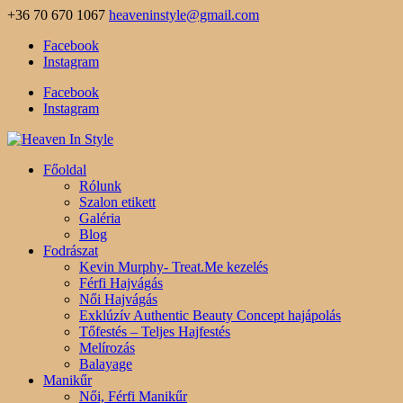
+36 70 670 1067
heaveninstyle@gmail.com
Facebook
Instagram
Facebook
Instagram
Főoldal
Rólunk
Szalon etikett
Galéria
Blog
Fodrászat
Kevin Murphy- Treat.Me kezelés
Férfi Hajvágás
Női Hajvágás
Exklúzív Authentic Beauty Concept hajápolás
Tőfestés – Teljes Hajfestés
Melírozás
Balayage
Manikűr
Női, Férfi Manikűr