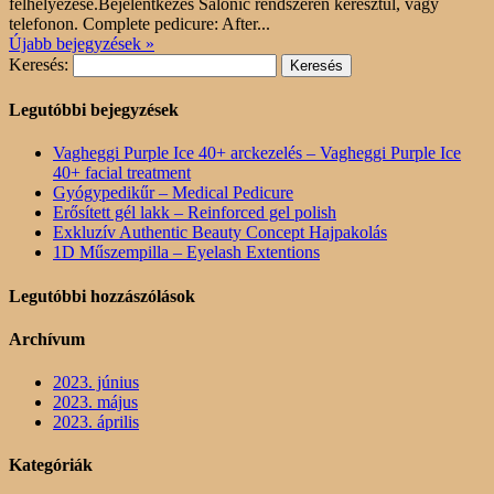
felhelyezése.Bejelentkezés Salonic rendszeren keresztül, vagy
telefonon. Complete pedicure: After...
Újabb bejegyzések »
Keresés:
Legutóbbi bejegyzések
Vagheggi Purple Ice 40+ arckezelés – Vagheggi Purple Ice
40+ facial treatment
Gyógypedikűr – Medical Pedicure
Erősített gél lakk – Reinforced gel polish
Exkluzív Authentic Beauty Concept Hajpakolás
1D Műszempilla – Eyelash Extentions
Legutóbbi hozzászólások
Archívum
2023. június
2023. május
2023. április
Kategóriák